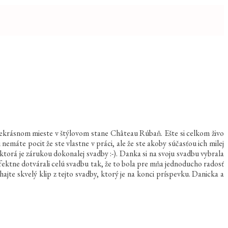
rekrásnom mieste v štýlovom stane Château Rúbaň. Ešte si celkom živo
máte pocit že ste vlastne v práci, ale že ste akoby súčasťou ich milej
rá je zárukou dokonalej svadby :-). Danka si na svoju svadbu vybrala
fektne dotvárali celú svadbu tak, že to bola pre mňa jednoducho radosť
ajte skvelý klip z tejto svadby, ktorý je na konci príspevku. Danicka a