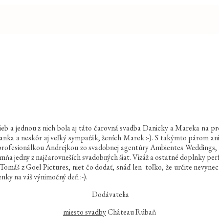
ieb a jednou z nich bola aj táto čarovná svadba Danicky a Mareka na p
a a neskôr aj veľký sympaťák, ženích Marek :-). S takýmto párom ani ne
rofesionálkou Andrejkou zo svadobnej agentúry Ambientes Weddings, kto
mňa jedny z najčarovneších svadobných šiat. Vizáž a ostatné doplnky per
omáš z Goel Pictures, niet čo dodať, snáď len toľko, že určite nevynech
nky na váš výnimočný deň :-).
Dodávatelia
miesto svadby
Château Rúbaň