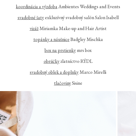
koordinácia a výzdoba
Ambientes Weddings and Events
svadobné šaty
exkluzívný svadobný salón Salon Isabell
vizáž
Miriamka Make-up and Hair Artist
topánky a náušnice
Badgley Mischka
box na prstienky
mrs box
obrúčky
zlatníctvo RÝDL
svadobný oblek a doplnky
Marco Mirelli
tlačoviny
Sisine