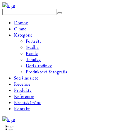
Domov
O mne
Kategórie
Portréty
Svadba
Rande
Tehuľky
Deti a rodinky
Produktová fotografia
Sociálne siete
Recenzie
Produkty
Referencie
Klientská zóna
Kontakt
Domov
O mne