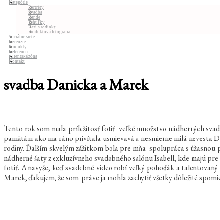
Kategórie
Portréty
Svadba
Rande
Tehuľky
Deti a rodinky
Produktová fotografia
Sociálne siete
Recenzie
Produkty
Referencie
Klientská zóna
Kontakt
svadba Danicka a Marek
Tento rok som mala príležitosť fotiť veľké množstvo nádherných svad
pamätám ako ma ráno privítala usmievavá a nesmierne milá nevesta Dank
rodiny. Ďalším skvelým zážitkom bola pre mňa spolupráca s úžasnou p
nádherné šaty z exkluzívneho svadobného salónu Isabell, kde majú pre 
fotiť. A navyše, keď svadobné video robí veľký pohoďák a talentovaný T
Marek, ďakujem, že som práve ja mohla zachytiť všetky dôležité spomie