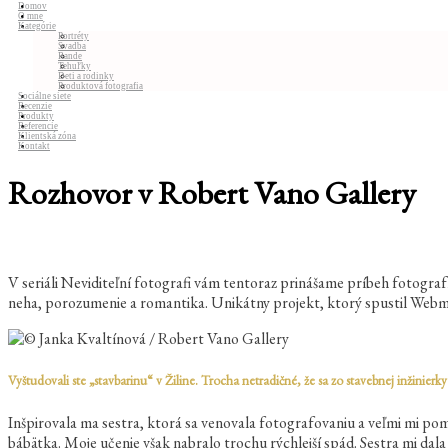
Domov
O mne
Kategórie
Portréty
Svadba
Rande
Tehuľky
Deti a rodinky
Produktová fotografia
Sociálne siete
Recenzie
Produkty
Referencie
Klientská zóna
Kontakt
Rozhovor v Robert Vano Gallery
V seriáli Neviditeľní fotografi vám tentoraz prinášame príbeh fotografky
neha, porozumenie a romantika. Unikátny projekt, ktorý spustil Webm
Vyštudovali ste „stavbarinu“ v Žiline. Trocha netradičné, že sa zo stavebnej inžinierk
Inšpirovala ma sestra, ktorá sa venovala fotografovaniu a veľmi mi pom
bábätka. Moje učenie však nabralo trochu rýchlejší spád. Sestra mi da