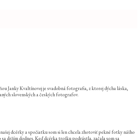
šňou Janky Kvaltínovej je svadobná fotografia, z ktorej dýcha láska,
aných slovenských a českých fotografov.
našej dcérky a spočiatku som si len chcela zhotoviť pekné fotky nášho
o sa držím dodnes. Keď dcérka trošku podrástla, začala som sa