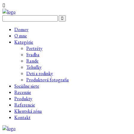
Domov
O mne
Kategórie
Portréty
Svadba
Rande
Tehuľky
Deti a rodinky
Produktová fotografia
Sociálne siete
Recenzie
Produkty
Referencie
Klientská zóna
Kontakt