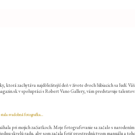
, ktorá zachytáva najdôležitejší deň v živote dvoch ľúbiacich sa ľudí. Vá
agazin.sk v spolupráci s Robert Vano Gallery, vám predstavuje talentov
y stala svadobná fotografka…
áhala pri mojich začiatkoch. Moje fotografovanie sa začalo s narodením 
la jednu skvelú radu, aby som začala fotiť prostredníctvom manuálu a toh