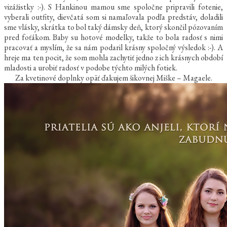
vizážistky :-). S Hankinou mamou sme spoločne pripravili fotenie,
vyberali outfity, dievčatá som si namaľovala podľa predstáv, doladili
sme vlásky, skrátka to bol taký dámsky deň, ktorý skončil pózovaním
pred foťákom. Baby su hotové modelky, takže to bola radosť s nimi
pracovať a myslím, že sa nám podaril krásny spoločný výsledok :-). A
hreje ma ten pocit, že som mohla zachytiť jedno z ich krásnych období
mladosti a urobiť radosť v podobe týchto milých fotiek.
Za kvetinové doplnky opäť ďakujem šikovnej Miške – Magaele.