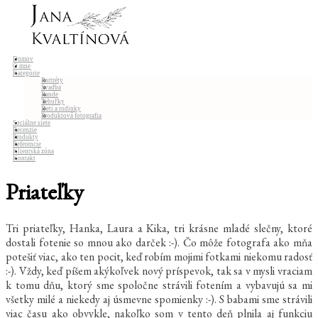
Domov
O mne
Kategórie
Portréty
Svadba
Rande
Tehuľky
Deti a rodinky
Produktová fotografia
Sociálne siete
Recenzie
Produkty
Referencie
Klientská zóna
Kontakt
Priateľky
Tri priateľky, Hanka, Laura a Kika, tri krásne mladé slečny, ktoré
dostali fotenie so mnou ako darček :-). Čo môže fotografa ako mňa
potešiť viac, ako ten pocit, keď robím mojimi fotkami niekomu radosť
:-). Vždy, keď píšem akýkoľvek nový príspevok, tak sa v mysli vraciam
k tomu dňu, ktorý sme spoločne strávili fotením a vybavujú sa mi
všetky milé a niekedy aj úsmevne spomienky :-). S babami sme strávili
viac času ako obvykle, nakoľko som v tento deň plnila aj funkciu