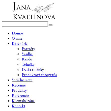
Domov
O mne
Kategórie
Portréty
Svadba
Rande
Tehuľky
Deti a rodinky
Produktová fotografia
Sociálne siete
Recenzie
Produkty
Referencie
Klientská zóna
Kontakt