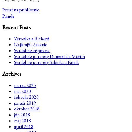
Prejsť na prihlásenie
Rande
Recent Posts
Veronika a Richard
Najkrajšie čakanie
Svadobné inšpirácie
Svadobné portréty Dominika a Martin
Svadobné portréty Sabinka a Patrik
Archives
marec 2023
máj 2020
február 2020
január 2019
október 2018
jún 2018
máj 2018
apríl 2018