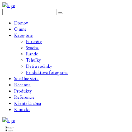
Domov
O mne
Kategórie
Portréty
Svadba
Rande
Tehuľky
Deti a rodinky
Produktová fotografia
Sociálne siete
Recenzie
Produkty
Referencie
Klientská zóna
Kontakt
Domov
O mne