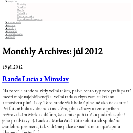
Kategórie
Portréty
Svadba
Rande
Tehuľky
Deti a rodinky
Produktová fotografia
Sociálne siete
Recenzie
Produkty
Referencie
Klientská zóna
Kontakt
Monthly Archives:
júl 2012
19
júl
2012
Rande Lucia a Miroslav
Na fotenie rande sa vždy veľmi teším, práve tento typ fotografií patrí
medzi moje najobľúbenejšie. Veľmi rada zachytávam tu krásnu
atmosféru plnú lásky. Toto rande však bolo úplne iné ako tie ostatné.
Pri fotení bola uvoľnená atmosféra, plno zábavy a tento príbeh
režíroval sám Mirko a dúfam, že sa mi aspoň trošku podarilo splniť
jeho predstavy :-). Lucku a Mirka čaká túto sobotu ich spoločná
svadobná premiéra, tak si držme palce a snáď nám to opäť spolu
klapne :-). Teším […]